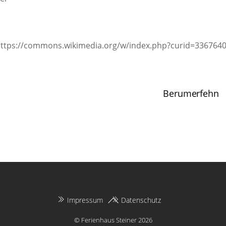
, https://commons.wikimedia.org/w/index.php?curid=336764
Berumerfehn
Back
Impressum
Datenschutz
To
©
Ferienhaus Steiner
2026
Top