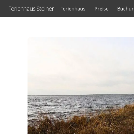
Skip
Ferienhaus Steiner
Ferienhaus
Preise
Buchun
to
content