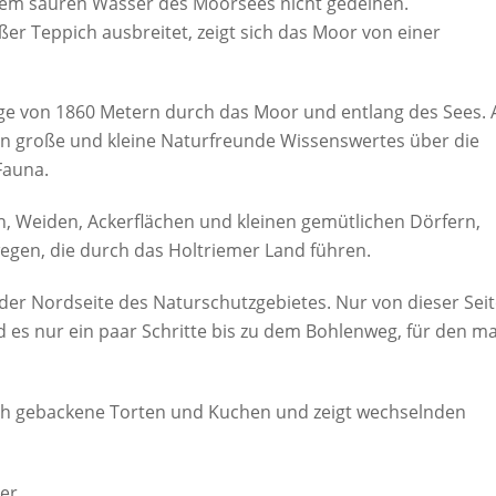
dem sauren Wasser des Moorsees nicht gedeihen.
ßer Teppich ausbreitet, zeigt sich das Moor von einer
änge von 1860 Metern durch das Moor und entlang des Sees. 
n große und kleine Naturfreunde Wissenswertes über die
Fauna.
, Weiden, Ackerflächen und kleinen gemütlichen Dörfern,
gen, die durch das Holtriemer Land führen.
der Nordseite des Naturschutzgebietes. Nur von dieser Sei
nd es nur ein paar Schritte bis zu dem Bohlenweg, für den m
isch gebackene Torten und Kuchen und zeigt wechselnden
eer