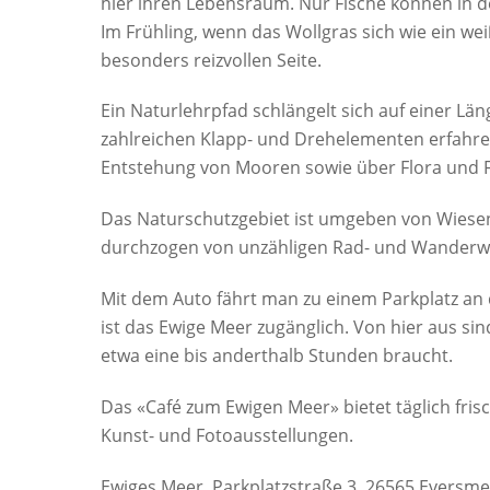
hier ihren Lebensraum. Nur Fische können in 
Im Frühling, wenn das Wollgras sich wie ein wei
besonders reizvollen Seite.
Ein Naturlehrpfad schlängelt sich auf einer L
zahlreichen Klapp- und Drehelementen erfahre
Entstehung von Mooren sowie über Flora und 
Das Naturschutzgebiet ist umgeben von Wiesen
durchzogen von unzähligen Rad- und Wanderwe
Mit dem Auto fährt man zu einem Parkplatz an 
ist das Ewige Meer zugänglich. Von hier aus si
etwa eine bis anderthalb Stunden braucht.
Das «Café zum Ewigen Meer» bietet täglich fr
Kunst- und Fotoausstellungen.
Ewiges Meer, Parkplatzstraße 3, 26565 Eversm