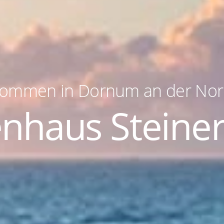
kommen in Dornum an der No
enhaus Steine