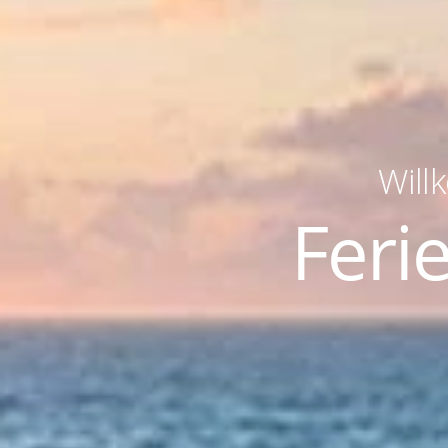
Will
Feri