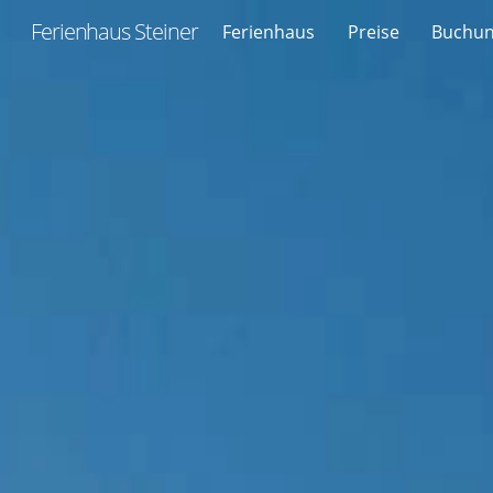
Skip
Ferienhaus Steiner
Ferienhaus
Preise
Buchun
to
content